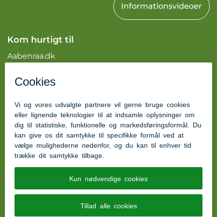
Informationsvideoer
Kom hurtigt til
Aabenraa.dk
Kvalitetsstandard for madservice
tilgængelighedserklæring
Autorisations nummer: 5561
Kontakt os
Ring til os på tlf. 73 76 87 50
Telefontid
:
Kl. 07.00 - 13.00 på alle hverdage
Besøg os på Facebook