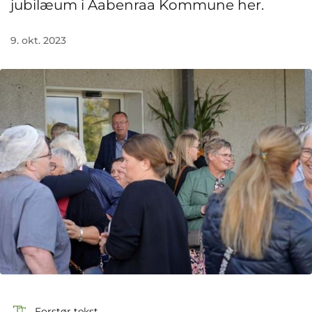
jubilæum i Aabenraa Kommune her.
9. okt. 2023
Forstør tekst