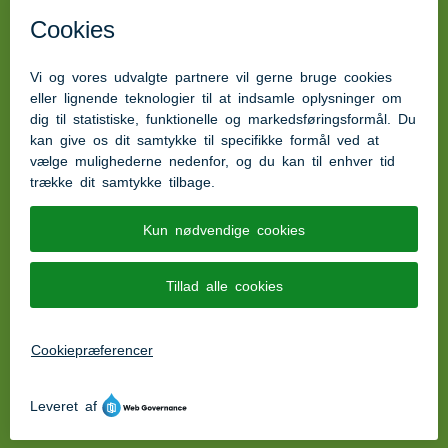
Kvalitetsstandard for madservice
tilgængelighedserklæring
Autorisations nummer: 5561
Kontakt os
Ring til os på tlf. 73 76 87 50
Telefontid
:
Kl. 07.00 - 13.00 på alle hverdage
Besøg os på Facebook