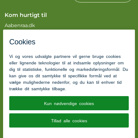
Kom hurtigt til
Aabenraa.dk
Kvalitetsstandard for madservice
tilgængelighedserklæring
Autorisations nummer: 5561
Kontakt os
Ring til os på tlf. 73 76 87 50
Telefontid
:
Kl. 07.00 - 13.00 på alle hverdage
Besøg os på Facebook