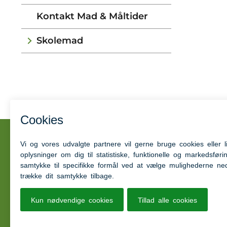
Kontakt Mad & Måltider
Skolemad
Kontakt os
Kom hurt
Ring til os på tlf. 73 76 87 50
Aabenraa.
Kvalitetss
Telefontid
:
tilgængel
Kl. 07.00 - 13.00 på alle hverdage
Autoris