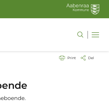
Print
Del
oende
mmeboende.