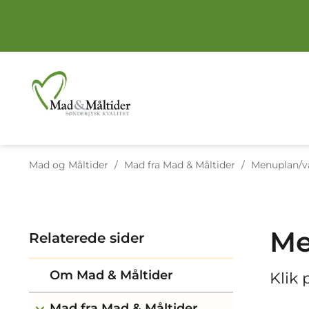
Tilbage til
Mad og Måltider
/
Mad fra Mad & Måltider
/
Menuplan/va
Me
Relaterede sider
Om Mad & Måltider
Klik
Mad fra Mad & Måltider