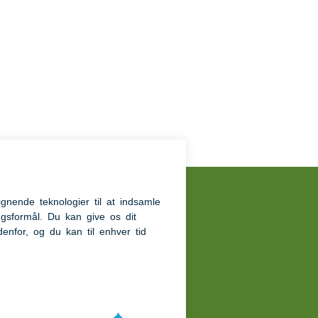
igt til
dk
tandard for madservice
ighedserklæring
ations nummer: 5561